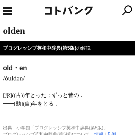
olden
プログレッシブ英和中辞典(第5版)
の解説
old・en
/óuldən/
[形]
((古))年とった；ずっと昔の
．
━━
[動]
(自)
年をとる
．
出典
小学館「プログレッシブ英和中辞典(第5版)」
プログレッシブ英和中辞典(第5版)について
情報
|
凡例