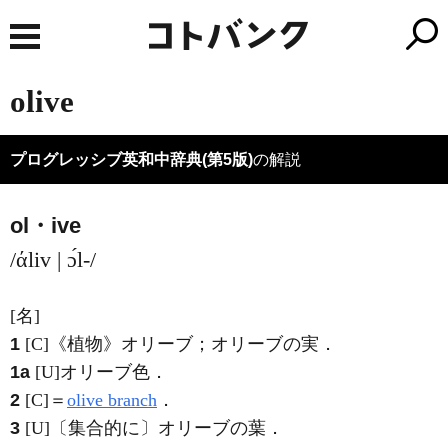
olive
プログレッシブ英和中辞典(第5版)
の解説
ol・ive
/άliv | ɔ́l-/
[名]
1
[C]
《植物》
オリーブ；オリーブの実
．
1a
[U]
オリーブ色
．
2
[C]
＝
olive branch
．
3
[U]
〔集合的に〕オリーブの葉
．