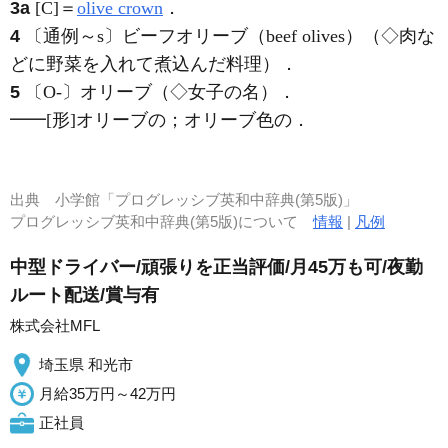
3a
[C]
＝
olive crown
．
4
〔通例～s〕ビーフオリーブ（beef olives）（◇肉な
どに野菜を入れて煮込んだ料理）
．
5
〔O-〕オリーブ（◇女子の名）
．
━━
[形]
オリーブの；オリーブ色の
．
出典
小学館「プログレッシブ英和中辞典(第5版)」
プログレッシブ英和中辞典(第5版)について
情報
|
凡例
中型ドライバー/頑張りを正当評価/月45万も可/夜勤
ルート配送/賞与有
株式会社MFL
埼玉県 和光市
月給35万円～42万円
正社員