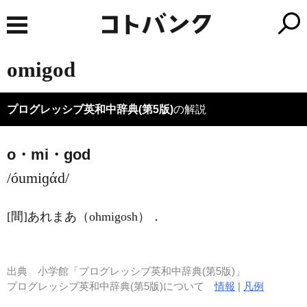
omigod
プログレッシブ英和中辞典(第5版)
の解説
o・mi・god
/óumiɡάd/
[間]
あれまあ（ohmigosh）
．
出典
小学館「プログレッシブ英和中辞典(第5版)」
プログレッシブ英和中辞典(第5版)について
情報
|
凡例