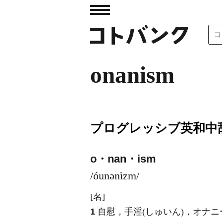
onanism
プログレッシブ英和中辞
o・nan・ism
/óunənìzm/
[名]
1
自慰，手淫
(しゅいん)
，オナニ