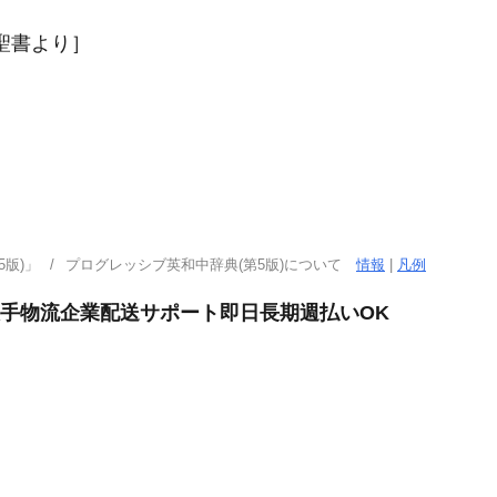
；聖書より］
版)」
プログレッシブ英和中辞典(第5版)について
情報
|
凡例
大手物流企業配送サポート即日長期週払いOK