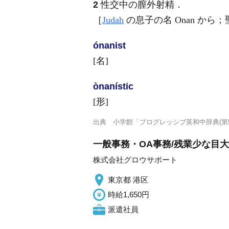
2
性交中の膣外射精
．
［
Judah
の息子の名 Onan から
ónanist
[名]
ònanístic
[形]
出典
小学館「プログレッシブ英和中辞典(第5
一般事務・OA事務/残業少な目
株式会社グロウサポート
東京都 港区
時給1,650円
派遣社員