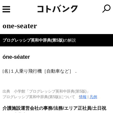
one-seater
プログレッシブ英和中辞典(第5版)
の解説
óne-séater
[名]
１人乗り飛行機［自動車など］
．
出典
小学館「プログレッシブ英和中辞典(第5版)」
プログレッシブ英和中辞典(第5版)について
情報
|
凡例
介護施設運営会社の事務/法務/エリア正社員/土日祝