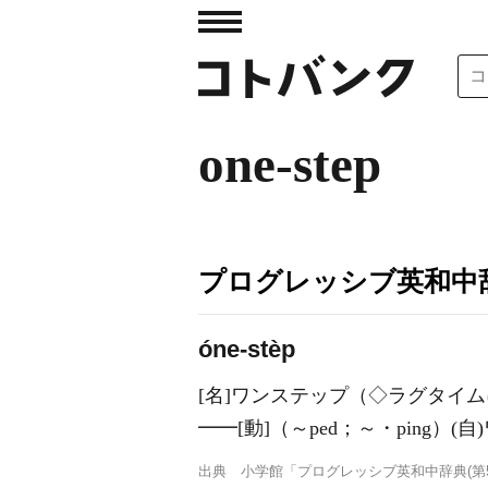
one-step
プログレッシブ英和中辞
óne-stèp
[名]
ワンステップ（◇ラグタイム
━━
[動]
（～ped；～・ping）
(自)
出典
小学館「プログレッシブ英和中辞典(第5