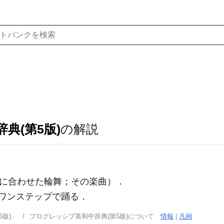
典(第5版)
の解説
に合わせた輪舞；その楽曲）
．
ワンステップで踊る
．
版)」
プログレッシブ英和中辞典(第5版)について
情報
|
凡例