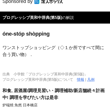
Sponsored by
プログレッシブ英和中辞典(第5版)
の解説
óne-stóp shòpping
ワンストップショッピング（◇１か所ですべて間に
合う買い物）
．
出典
小学館「プログレッシブ英和中辞典(第5版)」
プログレッシブ英和中辞典(第5版)について
情報
|
凡例
和食, 居酒屋/調理見習い・調理補助/新店舗続々計画
中! 調理を学びたい方は是非
炉端焼 魚然 日本橋店