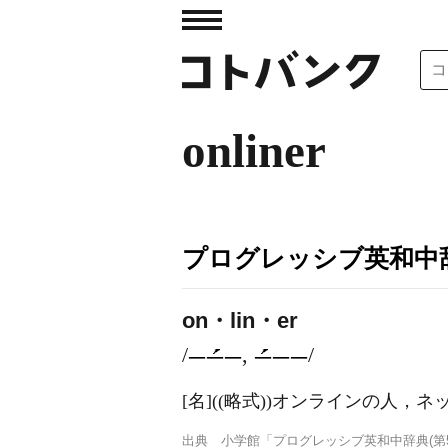
onliner
プログレッシブ英和中辞
on・lin・er
/
,
/
[名]
((略式))オンラインの人，
出典
小学館「プログレッシブ英和中辞典(第5