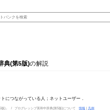
典(第5版)
の解説
ネットにつながっている人；ネットユーザー
．
版)」
プログレッシブ英和中辞典(第5版)について
情報
|
凡例