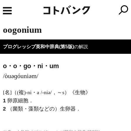
oogonium
プログレッシブ英和中辞典(第5版)
の解説
o・o・go・ni・um
/òuəɡóuniəm/
[名]
（
(複)
-ni・a
/-niə/
，～s）
《生物》
1
卵原細胞
．
2
（菌類・藻類などの）生卵器
．