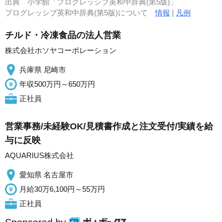
出典
小学館「プログレッシブ英和中辞典(第5版)」
プログレッシブ英和中辞典(第5版)について
情報
|
凡例
チルド・冷凍食品の法人営業
株式会社ホソヤコーポレーション
兵庫県 尼崎市
年収500万円～650万円
正社員
営業事務/未経験OK/見積書作成と注文受付/実績を給
与に反映
AQUARIUS株式会社
愛知県 名古屋市
月給30万6,100円～55万円
正社員