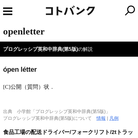
openletter
プログレッシブ英和中辞典(第5版)
の解説
ópen létter
[C]
公開（質問）状
．
出典
小学館「プログレッシブ英和中辞典(第5版)」
プログレッシブ英和中辞典(第5版)について
情報
|
凡例
食品工場の配送ドライバー/フォークリフト/2tトラッ