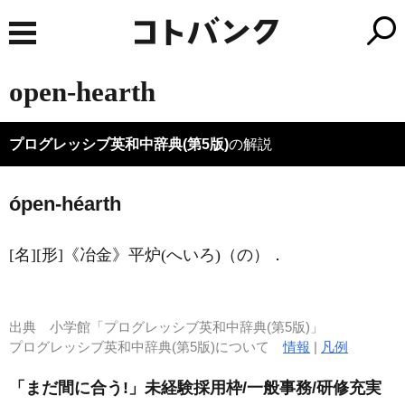
open-hearth
プログレッシブ英和中辞典(第5版)
の解説
ópen-héarth
[名]
[形]
《冶金》
平炉
(へいろ)
（の）
．
出典
小学館「プログレッシブ英和中辞典(第5版)」
プログレッシブ英和中辞典(第5版)について
情報
|
凡例
「まだ間に合う!」未経験採用枠/一般事務/研修充実