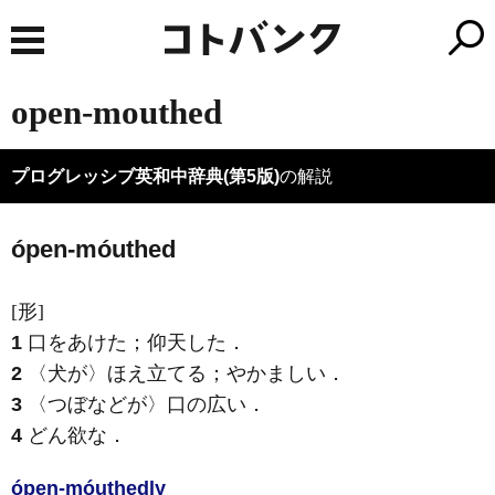
open-mouthed
プログレッシブ英和中辞典(第5版)
の解説
ópen-móuthed
[形]
1
口をあけた；仰天した
．
2
〈犬が〉ほえ立てる；やかましい
．
3
〈つぼなどが〉口の広い
．
4
どん欲な
．
ópen-móuthed
ly