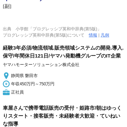
[副]
出典
小学館「プログレッシブ英和中辞典(第5版)」
プログレッシブ英和中辞典(第5版)について
情報
|
凡例
経験3年必須/物流領域.販売領域システムの開発.導入.
保守/年間休日121日/ヤマハ発動機グループのIT企業
ヤマハモーターソリューション株式会社
静岡県 磐田市
年収450万円～750万円
正社員
車屋さんで携帯電話販売の受付・姫路市/朝はゆっく
りスタート・接客販売・未経験者大歓迎・ていねい
な指導