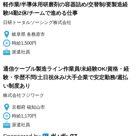
軽作業/半導体用研磨剤の容器詰め/交替制/要製造経
験/4勤2休/チームで進める仕事
日研トータルソーシング株式会社
岐阜県 各務原市
時給1,500円
派遣社員
通信ケーブル製造ライン作業員/未経験OK/資格・経
験・学歴不問/土日祝休み/大手企業で安定勤務/週払
い制度あり
株式会社フジワーク
京都府 福知山市
時給1,170円
派遣社員