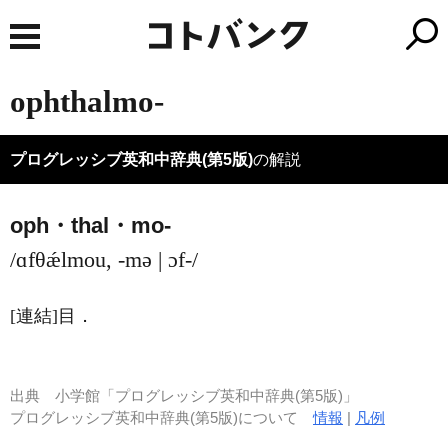
ophthalmo-
プログレッシブ英和中辞典(第5版)
の解説
oph・thal・mo-
/ɑfθǽlmou, -mə | ɔf-/
[連結]
目
．
出典
小学館「プログレッシブ英和中辞典(第5版)」
プログレッシブ英和中辞典(第5版)について
情報
|
凡例