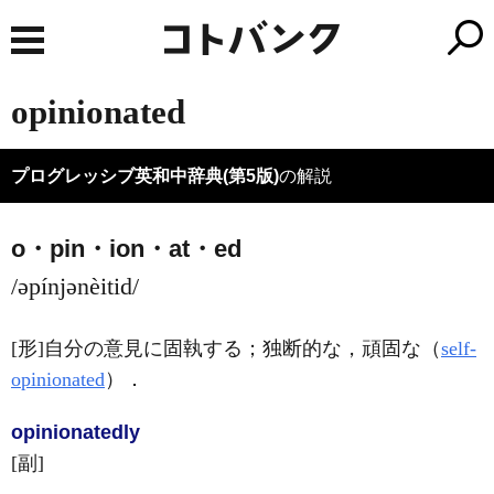
opinionated
プログレッシブ英和中辞典(第5版)
の解説
o・pin・ion・at・ed
/əpínjənèitid/
[形]
自分の意見に固執する；独断的な，頑固な（
self-
opinionated
）
．
opinionated
ly
[副]