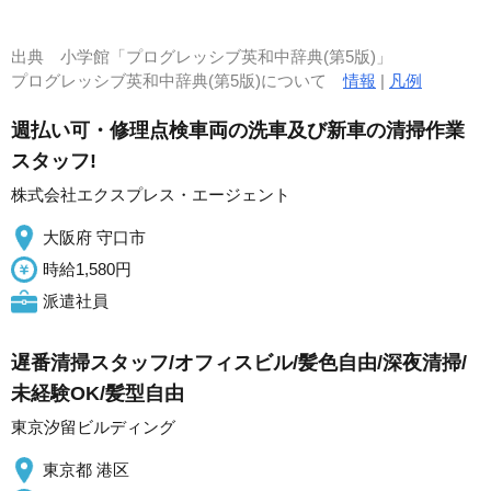
出典
小学館「プログレッシブ英和中辞典(第5版)」
プログレッシブ英和中辞典(第5版)について
情報
|
凡例
週払い可・修理点検車両の洗車及び新車の清掃作業
スタッフ!
株式会社エクスプレス・エージェント
大阪府 守口市
時給1,580円
派遣社員
遅番清掃スタッフ/オフィスビル/髪色自由/深夜清掃/
未経験OK/髪型自由
東京汐留ビルディング
東京都 港区