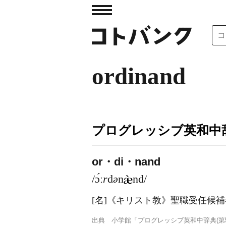
ordinand
プログレッシブ英和中辞
or・di・nand
/ɔ́ː
r
d
ə
n
nd/
[名]
《キリスト教》
聖職受任候補
出典
小学館「プログレッシブ英和中辞典(第5