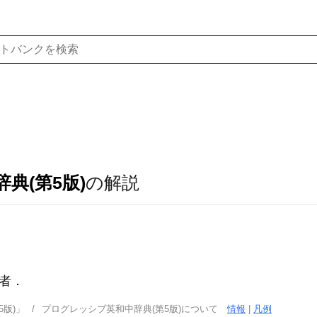
典(第5版)
の解説
者
．
版)」
プログレッシブ英和中辞典(第5版)について
情報
|
凡例