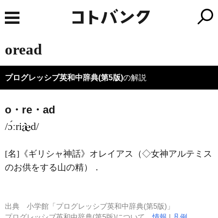
oread
プログレッシブ英和中辞典(第5版)
の解説
o・re・ad
/ɔ́ːri
d/
[名]
《ギリシャ神話》
オレイアス（◇女神アルテミス
のお供をする山の精）
．
出典
小学館「プログレッシブ英和中辞典(第5版)」
プログレッシブ英和中辞典(第5版)について
情報
|
凡例