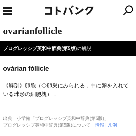
ovarianfollicle
プログレッシブ英和中辞典(第5版)
の解説
ovárian fóllicle
《解剖》
卵胞（◇卵巣にみられる，中に卵を入れて
いる球形の細胞塊）
．
出典
小学館「プログレッシブ英和中辞典(第5版)」
プログレッシブ英和中辞典(第5版)について
情報
|
凡例