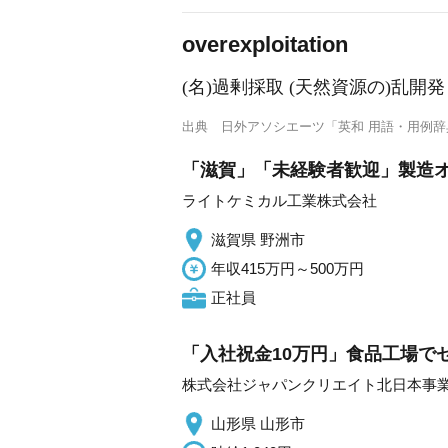
overexploitation
(名)過剰採取 (天然資源の)乱開発
出典
日外アソシエーツ「英和 用語・用例辞
「滋賀」「未経験者歓迎」製造オペ
ライトケミカル工業株式会社
滋賀県 野洲市
年収415万円～500万円
正社員
「入社祝金10万円」食品工場でゼ
株式会社ジャパンクリエイト北日本事
山形県 山形市