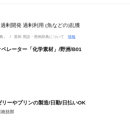
 過剰開発 過剰利用 (魚などの)乱獲
典」
英和 用語・用例辞典について
情報
レーター「化学素材」/野洲/B01
リーやプリンの製造/日勤/日払いOK
業統括部