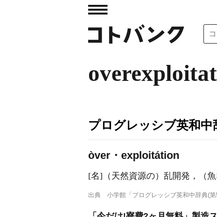
overexploita
プログレッシブ英和中辞
òver・exploitátion
[名]
（天然資源の）乱開発，（魚
出典
小学館「プログレッシブ英和中辞典(第5
「今だけ!寮費2ヶ月無料」製造ス