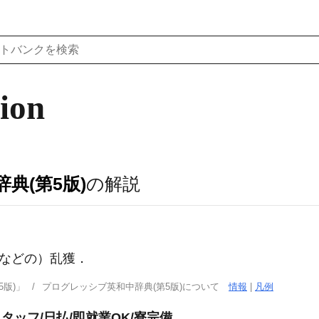
tion
典(第5版)
の解説
などの）乱獲
．
版)」
プログレッシブ英和中辞典(第5版)について
情報
|
凡例
タッフ/日払/即就業OK/寮完備