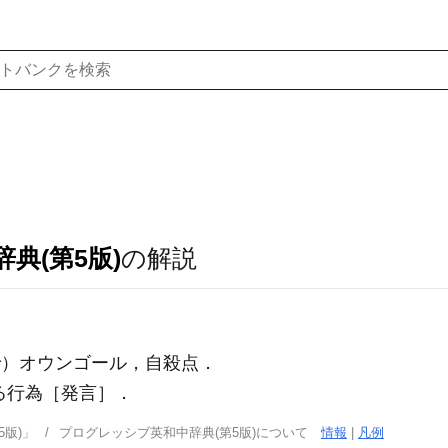
典(第5版)
の解説
で）オウンゴール，自殺点
．
める行為［発言］
．
版)」
プログレッシブ英和中辞典(第5版)について
情報
|
凡例