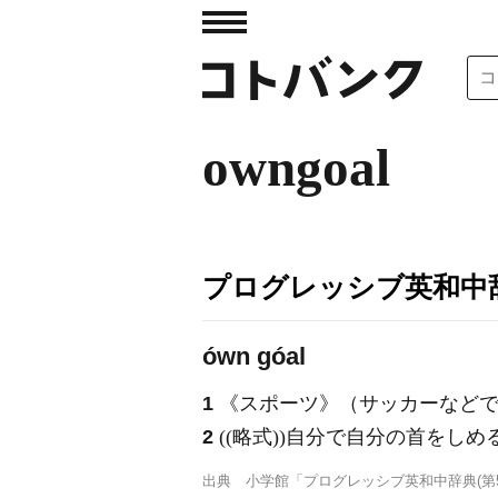
owngoal
プログレッシブ英和中辞
ówn góal
1
《スポーツ》
（サッカーなど
2
((略式))自分で自分の首をし
出典
小学館「プログレッシブ英和中辞典(第5