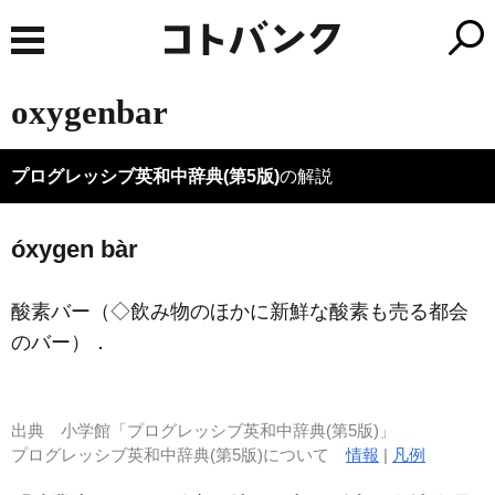
oxygenbar
プログレッシブ英和中辞典(第5版)
の解説
óxygen bàr
酸素バー（◇飲み物のほかに新鮮な酸素も売る都会
のバー）
．
出典
小学館「プログレッシブ英和中辞典(第5版)」
プログレッシブ英和中辞典(第5版)について
情報
|
凡例