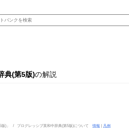
典(第5版)
の解説
版)」
プログレッシブ英和中辞典(第5版)について
情報
|
凡例