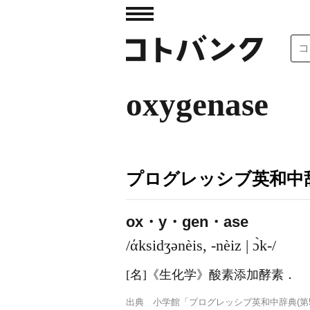
oxygenase
プログレッシブ英和中辞
ox・y・gen・ase
/άksidʒənèis, -nèiz | ɔ̀k-/
[名]
《生化学》
酸素添加酵素
．
出典
小学館「プログレッシブ英和中辞典(第5