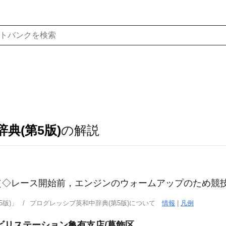
典(第5版)
の解説
（◇レース開始前，エンジンのウォームアップのため競
版)」
プログレッシブ英和中辞典(第5版)について
情報
|
凡例
ビリステーション亀有支店/葛飾区