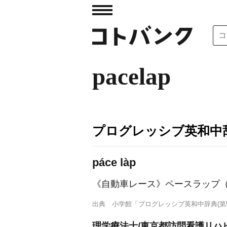
pacelap
プログレッシブ英和中辞
páce làp
《自動車レース》
ペースラップ
出典
小学館「プログレッシブ英和中辞典(第5
理学療法士/東京都訪問看護リハ