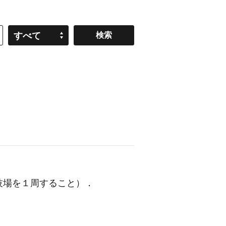
すべて
技場を１周すること）
．