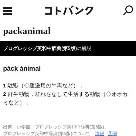
packanimal
プログレッシブ英和中辞典(第5版)
の解説
páck ànimal
1
駄獣（◇運送用の牛馬など）
．
2
群生動物，群れをなして生活する動物（◇オオカ
ミなど）
．
出典
小学館「プログレッシブ英和中辞典(第5版)」
プログレッシブ英和中辞典(第5版)について
情報
|
凡例