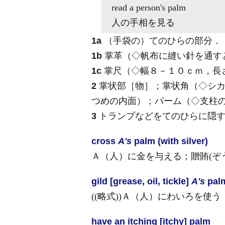
read a person's
palm
人の手相を見る
1a
（手袋の）てのひらの部分
．
1b
掌革（◇帆布に縫い針を通す
1c
掌尺（◇幅８－１０ｃｍ，長
2
掌状部［物］；掌状角（◇シカ
つめの内面）；パーム（◇支柱
3
トランプなどをてのひらに隠
cross
A's
palm (with silver)
Ａ（人）に金を与える；贈賄
(ぞ
gild [grease, oil, tickle]
A's
palm
((略式))Ａ（人）にわいろを使
have an itching [itchy] palm