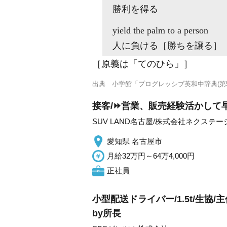
勝利を得る
yield the
palm
to a person
人に負ける［勝ちを譲る］
［原義は「てのひら」］
出典
小学館「プログレッシブ英和中辞典(第5
接客/⏩️営業、販売経験活かして
SUV LAND名古屋/株式会社ネクステー
愛知県 名古屋市
月給32万円～64万4,000円
正社員
小型配送ドライバー/1.5t/生
by所長