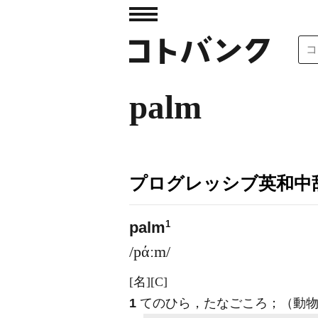
palm
プログレッシブ英和中辞
1
palm
/pάːm/
[名]
[C]
1
てのひら，たなごころ；（動物