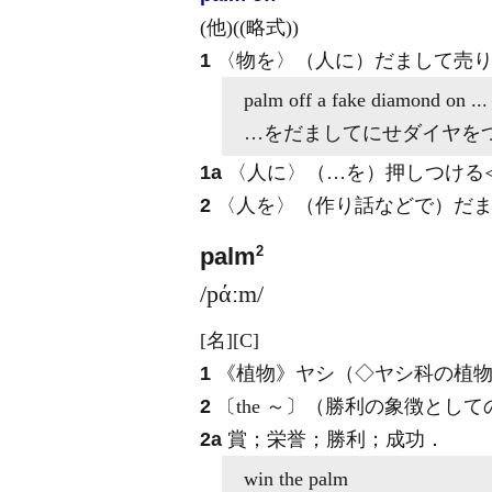
(他)
((略式))
1
〈物を〉（人に）だまして売り
palm off
a fake diamond
on
...
…をだましてにせダイヤを
1a
〈人に〉（…を）押しつける
2
〈人を〉（作り話などで）だ
2
palm
/pάːm/
[名]
[C]
1
《植物》
ヤシ（◇ヤシ科の植
2
〔the ～〕（勝利の象徴とし
2a
賞；栄誉；勝利；成功
．
win the
palm