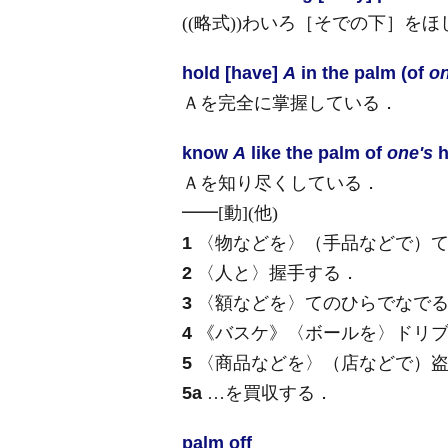
((略式))わいろ［そでの下］をほ
hold [have]
A
in the palm (of
on
Ａを完全に掌握している
．
know
A
like the palm of
one's
h
Ａを知り尽くしている
．
━━
[動]
(他)
1
〈物などを〉（手品などで）て
2
〈人と〉握手する
．
3
〈額などを〉てのひらでなで
4
《バスケ》
〈ボールを〉ドリ
5
〈商品などを〉（店などで）
5a
…を買収する
．
palm off