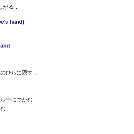
しがる
．
e's
hand)
and
のひらに隠す
．
る
．
ブル中につかむ
．
盗む
．