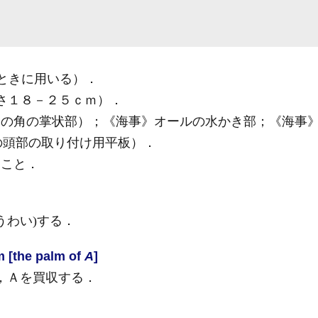
ときに用いる）
．
さ１８－２５ｃｍ）
．
の角の掌状部）；
《海事》
オールの水かき部；
《海事
の頭部の取り付け用平板）
．
すこと
．
うわい)
する
．
 [the palm of
A
]
う，Ａを買収する
．