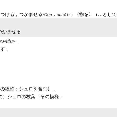
つける，つかませる≪
on
，
onto
≫；〈物を〉（…として
つかませる
≪
with
≫
．
ます
．
物の総称；シュロを含む）
．
ての）シュロの枝葉；その模様
．