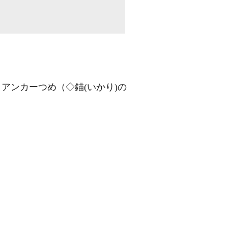
》
アンカーつめ（◇錨
(いかり)
の