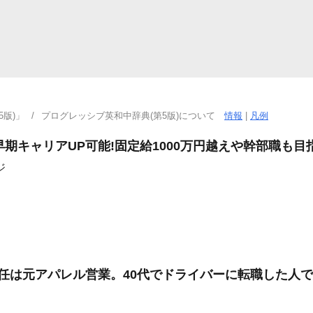
版)」
プログレッシブ英和中辞典(第5版)について
情報
|
凡例
早期キャリアUP可能!固定給1000万円越えや幹部職も目
ジ
協/主任は元アパレル営業。40代でドライバーに転職した