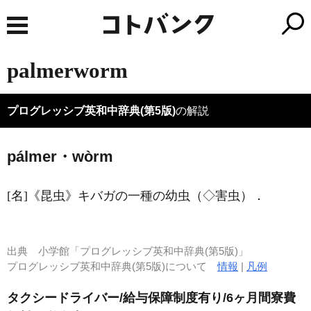
palmerworm
プログレッシブ英和中辞典(第5版)
の解説
pálmer・wòrm
[名]
《昆虫》
キバガの一種の幼虫（◇害虫）
．
出典
小学館「プログレッシブ英和中辞典(第5版)」
プログレッシブ英和中辞典(第5版)について
情報
|
凡例
タクシードライバー/給与保障制度有り/6ヶ月間寮費