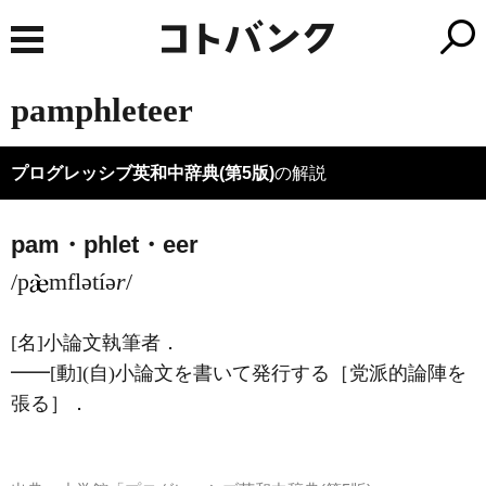
pamphleteer
プログレッシブ英和中辞典(第5版)
の解説
pam・phlet・eer
/p
mflətíə
r
/
[名]
小論文執筆者
．
━━
[動]
(自)
小論文を書いて発行する［党派的論陣を
張る］
．