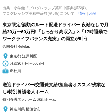
出典
小学館「プログレッシブ英和中辞典(第5版)」
プログレッシブ英和中辞典(第5版)について
情報
|
凡例
東京限定/酒類のルート配送ドライバー 夜勤なしで月
給30万〜60万円!「しっかり高収入」×「17時退勤で
ワークライフバランス充実」の両立が叶う
合同会社Retelas
東京都 江戸川区
月給30万円～60万円
正社員
送迎ドライバー/交通費支給/担当者オススメ/残業な
し/特別養護老人ホーム
特別養護老人ホーム 塚山ホーム
神奈川県 横須賀市