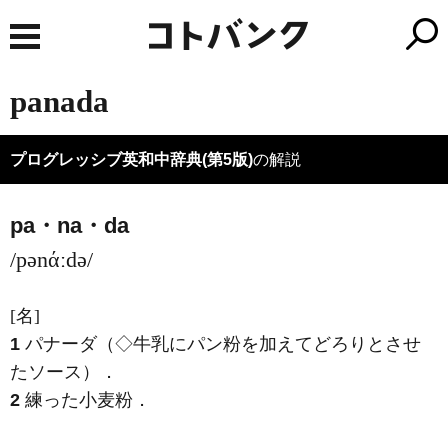
panada
プログレッシブ英和中辞典(第5版)
の解説
pa・na・da
/pənάːdə/
[名]
1
パナーダ（◇牛乳にパン粉を加えてどろりとさせ
たソース）
．
2
練った小麦粉
．