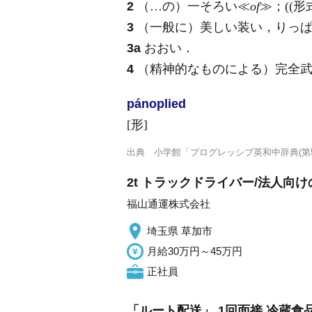
2
（…の）一そろい≪
of
≫；((
3
（一般に）美しい装い，りっぱ
3a
おおい
．
4
（精神的なものによる）完全
pánoplied
[形]
出典
小学館「プログレッシブ英和中辞典(第5
2t トラックドライバー/法人向
福山通運株式会社
埼玉県 草加市
月給30万円～45万円
正社員
「ルート配送」 1回面接 冷蔵食