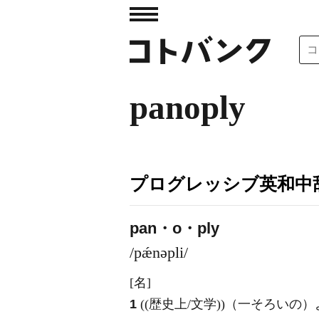
panoply
プログレッシブ英和中辞
pan・o・ply
/pǽnəpli/
[名]
1
((歴史上/文学))（一そろいの