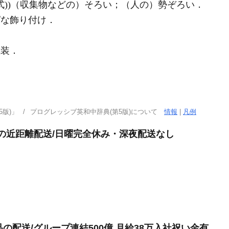
形式))（収集物などの）そろい；（人の）勢ぞろい
．
な飾り付け
．
武装
．
版)」
プログレッシブ英和中辞典(第5版)について
情報
|
凡例
けの近距離配送/日曜完全休み・深夜配送なし
品の配送/グループ連結500億 月給38万入社祝い金有