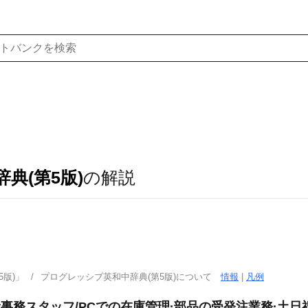
典(第5版)
の解説
版)」
プログレッシブ英和中辞典(第5版)について
情報
|
凡例
般事務スタッフ/PCでの在庫管理·部品の受発注業務·土日