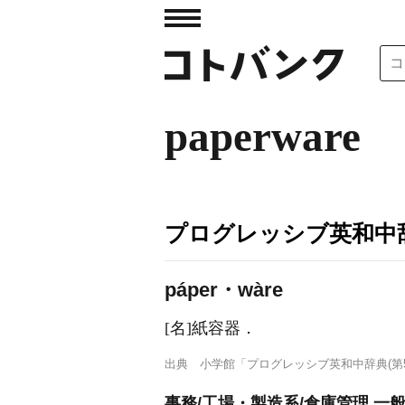
paperware
プログレッシブ英和中辞
páper・wàre
[名]
紙容器
．
出典
小学館「プログレッシブ英和中辞典(第5
事務/工場・製造系/倉庫管理 一