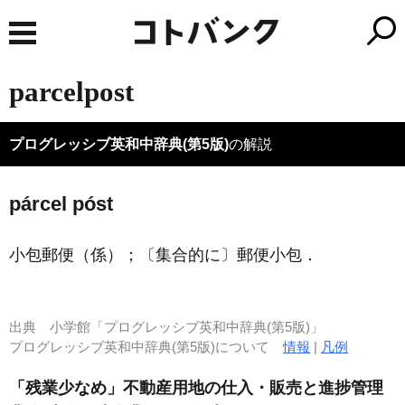
parcelpost
プログレッシブ英和中辞典(第5版)
の解説
párcel póst
小包郵便（係）；〔集合的に〕郵便小包
．
出典
小学館「プログレッシブ英和中辞典(第5版)」
プログレッシブ英和中辞典(第5版)について
情報
|
凡例
「残業少なめ」不動産用地の仕入・販売と進捗管理