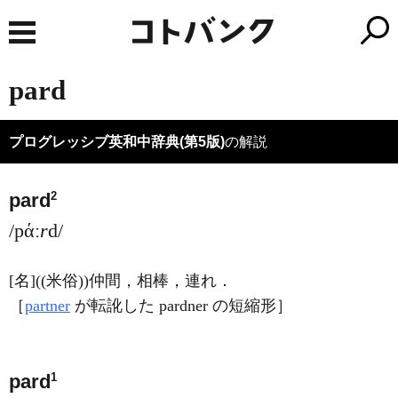
pard
プログレッシブ英和中辞典(第5版)
の解説
2
pard
/pάː
r
d/
[名]
((米俗))仲間，相棒，連れ
．
［
partner
が転訛した pardner の短縮形］
1
pard