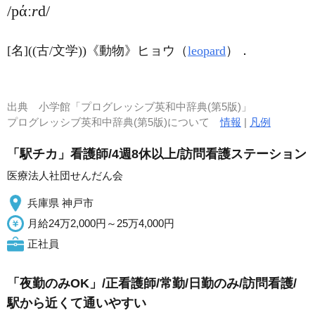
/pάː
r
d/
[名]
((古/文学))
《動物》
ヒョウ（
leopard
）
．
出典
小学館「プログレッシブ英和中辞典(第5版)」
プログレッシブ英和中辞典(第5版)について
情報
|
凡例
「駅チカ」看護師/4週8休以上/訪問看護ステーション
医療法人社団せんだん会
兵庫県 神戸市
月給24万2,000円～25万4,000円
正社員
「夜勤のみOK」/正看護師/常勤/日勤のみ/訪問看護/
駅から近くて通いやすい