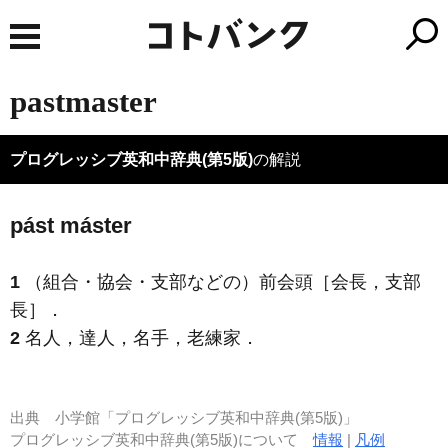
pastmaster
プログレッシブ英和中辞典(第5版)
の解説
pást máster
1
（組合・協会・支部などの）前会頭［会長，支部
長］
．
2
名人，達人，名手，老練家
．
出典
小学館「プログレッシブ英和中辞典(第5版)」
プログレッシブ英和中辞典(第5版)について
情報
|
凡例