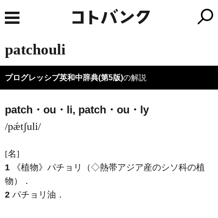
patchouli
プログレッシブ英和中辞典(第5版)
の解説
patch・ou・li,
patch・ou・
ly
/pǽtʃuli/
[名]
1
《植物》
パチョリ（◇熱帯アジア産のシソ科の植
物）
．
2
パチョリ油
．