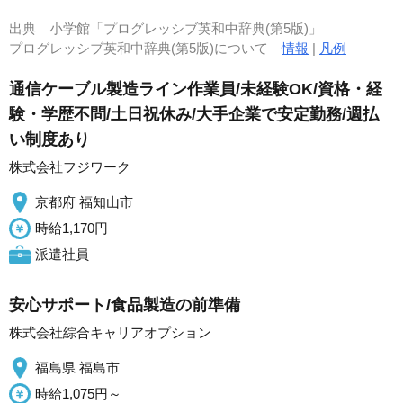
出典
小学館「プログレッシブ英和中辞典(第5版)」
プログレッシブ英和中辞典(第5版)について
情報
|
凡例
通信ケーブル製造ライン作業員/未経験OK/資格・経
験・学歴不問/土日祝休み/大手企業で安定勤務/週払
い制度あり
株式会社フジワーク
京都府 福知山市
時給1,170円
派遣社員
安心サポート/食品製造の前準備
株式会社綜合キャリアオプション
福島県 福島市
時給1,075円～