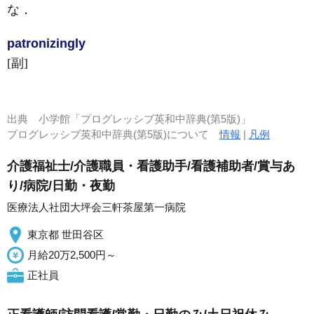
な
．
patronizing
ly
[副]
出典
小学館「プログレッシブ英和中辞典(第5版)」
プログレッシブ英和中辞典(第5版)について
情報
|
凡例
介護福祉士/介護職員・看護助手/看護補助者/賞与あ
り/病院/日勤・夜勤
医療法人社団大坪会三軒茶屋第一病院
東京都 世田谷区
月給20万2,500円～
正社員