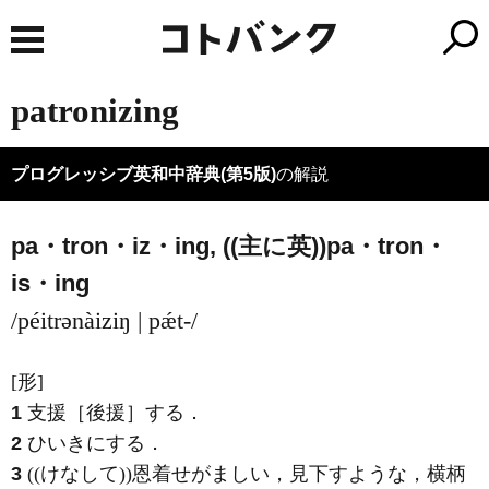
patronizing
プログレッシブ英和中辞典(第5版)
の解説
pa・tron・iz・ing, ((主に英))
pa・tron・
is・ing
/péitrənàiziŋ | pǽt-/
[形]
1
支援［後援］する
．
2
ひいきにする
．
3
((けなして))恩着せがましい，見下すような，横柄