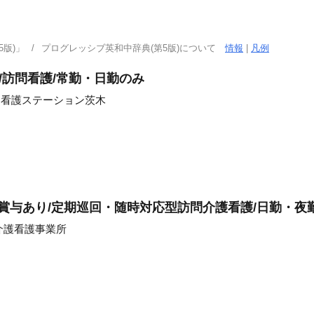
版)」
プログレッシブ英和中辞典(第5版)について
情報
|
凡例
/訪問看護/常勤・日勤のみ
問看護ステーション茨木
/賞与あり/定期巡回・随時対応型訪問介護看護/日勤・夜
介護看護事業所