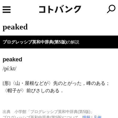
peaked
プログレッシブ英和中辞典(第5版)
の解説
peaked
/píːkt/
[形]
〈山・屋根などが〉先のとがった，峰のある；
〈帽子が〉前びさしのある
．
出典
小学館「プログレッシブ英和中辞典(第5版)」
プログレッシブ英和中辞典(第5版)について
情報
|
凡例