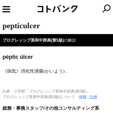
pepticulcer
プログレッシブ英和中辞典(第5版)
の解説
péptic úlcer
《病気》
消化性潰瘍
(かいよう)
．
出典
小学館「プログレッシブ英和中辞典(第5版)」
プログレッシブ英和中辞典(第5版)について
情報
|
凡例
総務・事務スタッフ/その他コンサルティング系