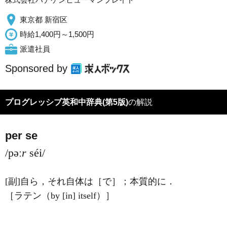
東京都 新宿区
時給1,400円～1,500円
派遣社員
Sponsored by
プログレッシブ英和中辞典(第5版)
の解説
per se
/pəː
r
séi/
[副]
自ら，それ自体は［で］；本質的に
．
［ラテン（by [in] itself）］