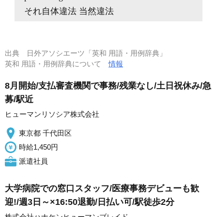
それ自体違法 当然違法
出典
日外アソシエーツ「英和 用語・用例辞典」
英和 用語・用例辞典について
情報
8月開始/支払審査機関で事務/残業なし/土日祝休み/急
募/駅近
ヒューマンリソシア株式会社
東京都 千代田区
時給1,450円
派遣社員
大学病院での窓口スタッフ/医療事務デビューも歓
迎!/週3日～×16:50退勤/日払い可/駅徒歩2分
株式会社ハナケンヒューマンブレイド