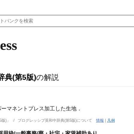
ess
典(第5版)
の解説
パーマネントプレス加工した生地
．
版)」
プログレッシブ英和中辞典(第5版)について
情報
|
凡例
採用枠/一般事務/寮・社宅・家賃補助あり