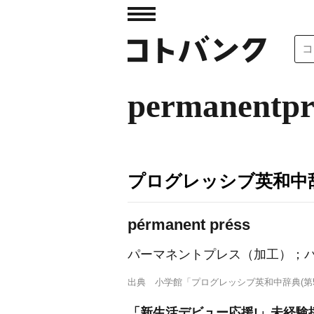
permanentpr
プログレッシブ英和中辞
pérmanent préss
パーマネントプレス（加工）；
出典
小学館「プログレッシブ英和中辞典(第5
「新生活デビュー応援!」未経験