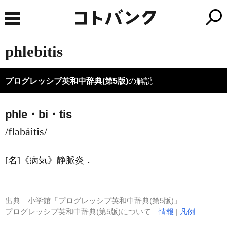
phlebitis
プログレッシブ英和中辞典(第5版)
の解説
phle・bi・tis
/fləbáitis/
[名]
《病気》
静脈炎
．
出典
小学館「プログレッシブ英和中辞典(第5版)」
プログレッシブ英和中辞典(第5版)について
情報
|
凡例