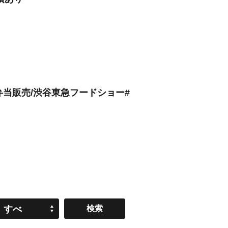
お弁当販売/渋谷東急フードショー#
すべ
て