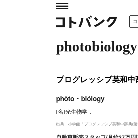
photobiology
プログレッシブ英和中辞
phòto・biólogy
[名]
光生物学
．
出典
小学館「プログレッシブ英和中辞典(第5
自動車販売スタッフ/月給27万円