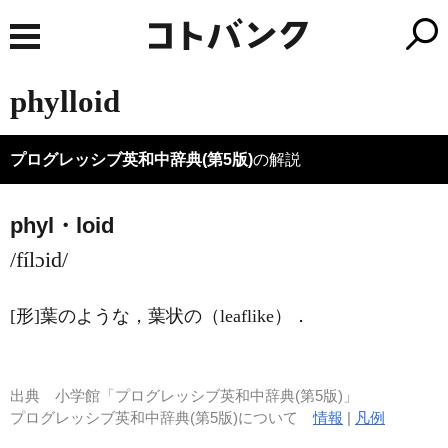
phylloid
プログレッシブ英和中辞典(第5版)
の解説
phyl・loid
/fílɔid/
[形]
葉のような，葉状の（leaflike）
．
出典
小学館「プログレッシブ英和中辞典(第5版)」
プログレッシブ英和中辞典(第5版)について
情報
|
凡例