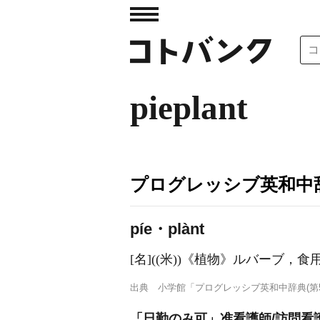
pieplant
プログレッシブ英和中辞
píe・plànt
[名]
((米))
《植物》
ルバーブ，食
出典
小学館「プログレッシブ英和中辞典(第5
「日勤のみ可」准看護師/訪問看