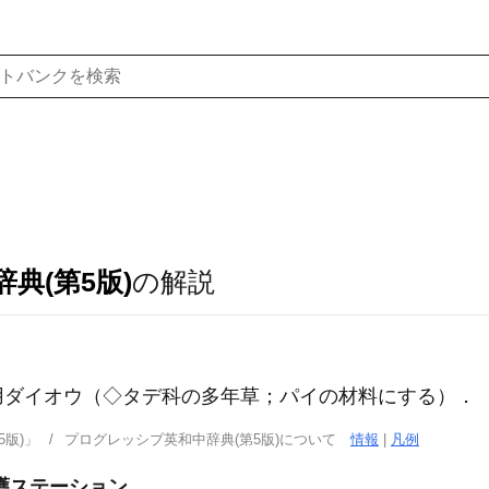
典(第5版)
の解説
用ダイオウ（◇タデ科の多年草；パイの材料にする）
．
版)」
プログレッシブ英和中辞典(第5版)について
情報
|
凡例
護ステーション