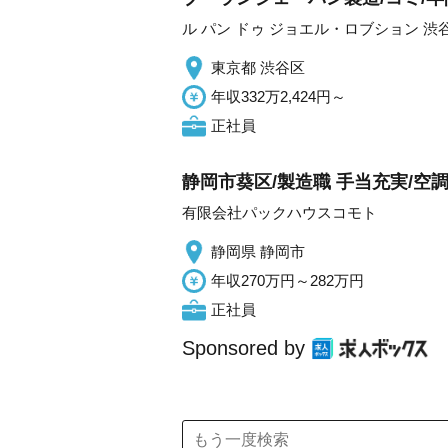
ル パン ドゥ ジョエル・ロブション 渋谷
東京都 渋谷区
年収332万2,424円～
正社員
静岡市葵区/製造職 手当充実/空
有限会社パックハウスコモト
静岡県 静岡市
年収270万円～282万円
正社員
Sponsored by