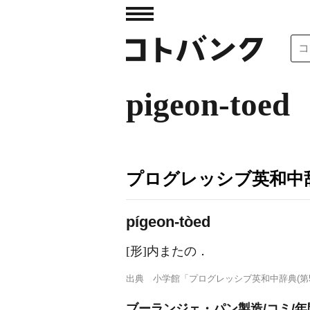
pigeon-toed
プログレッシブ英和中辞
pígeon-tòed
[形]
内またの
．
出典
小学館「プログレッシブ英和中辞典(第5
ブーランジェ・パン製造/コミ/年