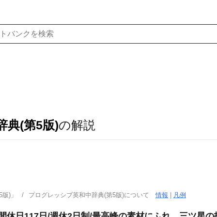
典(第5版)
の解説
版)」
プログレッシブ英和中辞典(第5版)について
情報
|
凡例
間休日117日/週休2日制/最高峰の素材にふれ、三ツ星