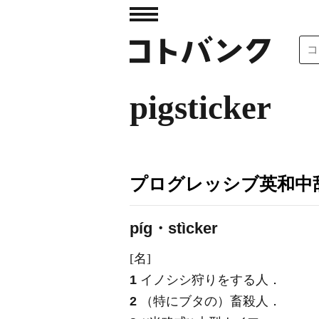
pigsticker
プログレッシブ英和中辞
píg・stìcker
[名]
1
イノシシ狩りをする人
．
2
（特にブタの）畜殺人
．