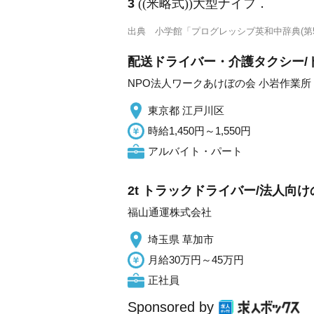
3
((米略式))大型ナイフ
．
出典
小学館「プログレッシブ英和中辞典(第5
配送ドライバー・介護タクシー/
NPO法人ワークあけぼの会 小岩作業所
東京都 江戸川区
時給1,450円～1,550円
アルバイト・パート
2t トラックドライバー/法人向
福山通運株式会社
埼玉県 草加市
月給30万円～45万円
正社員
Sponsored by