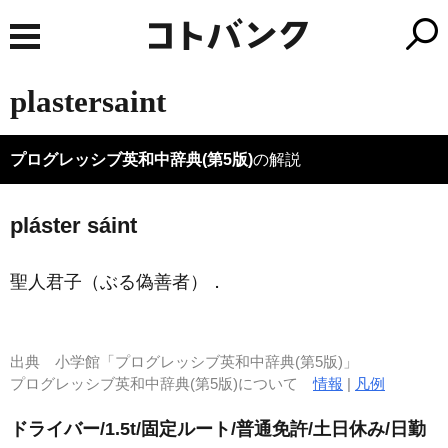
plastersaint
プログレッシブ英和中辞典(第5版)
の解説
pláster sáint
聖人君子（ぶる偽善者）
．
出典
小学館「プログレッシブ英和中辞典(第5版)」
プログレッシブ英和中辞典(第5版)について
情報
|
凡例
ドライバー/1.5t/固定ルート/普通免許/土日休み/日勤