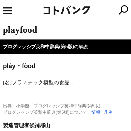
playfood
プログレッシブ英和中辞典(第5版)
の解説
pláy・fòod
[名]
プラスチック模型の食品
．
出典
小学館「プログレッシブ英和中辞典(第5版)」
プログレッシブ英和中辞典(第5版)について
情報
|
凡例
製造管理者候補郡山