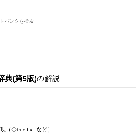
典(第5版)
の解説
true fact など）
．