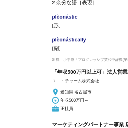
2
余分な語［表現］
．
plèonástic
[形]
plèonástically
[副]
出典
小学館「プログレッシブ英和中辞典(第5
「年収500万円以上可」法人営業
ユニ・チャーム株式会社
愛知県 名古屋市
年収500万円～
正社員
マーケティングパートナー事業 