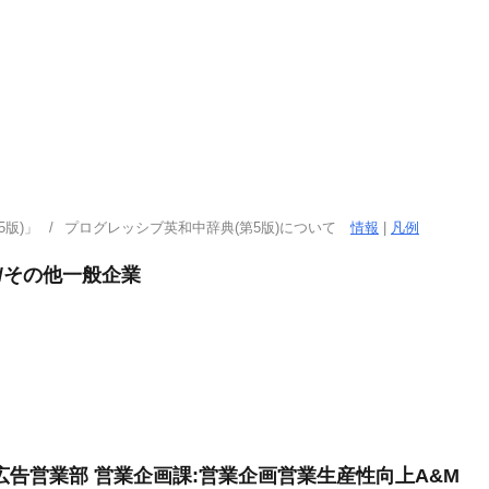
版)」
プログレッシブ英和中辞典(第5版)について
情報
|
凡例
/その他一般企業
広告営業部 営業企画課:営業企画営業生産性向上A&M