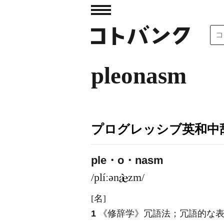
pleonasm
プログレッシブ英和中辞
ple・o・nasm
/plíːən
zm/
[名]
1
《修辞学》
冗語法；冗語的な表現（◇