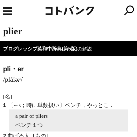
plier
プログレッシブ英和中辞典(第5版)
の解説
pli・er
/pláiə
r
/
[名]
1
〔～s；時に単数扱い〕ペンチ，やっとこ
．
a pair of
pliers
ペンチ１つ
2
曲げる人［もの］
．