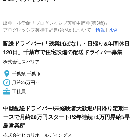
出典
小学館「プログレッシブ英和中辞典(第5版)」
プログレッシブ英和中辞典(第5版)について
情報
|
凡例
配送ドライバー/「残業ほぼなし・日帰り&年間休日
120日」千葉市で住宅設備の配送ドライバー募集
株式会社スパリア
千葉県 千葉市
月給25万円～
正社員
中型配送ドライバー/未経験者大歓迎!/日帰り定期コ
ースで月給28万円スタート!/2年連続+1万円昇給!/早
島営業所
株式会社ヒカリホールディングス