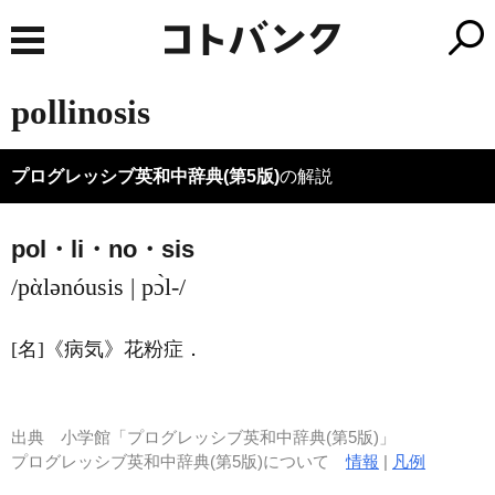
pollinosis
プログレッシブ英和中辞典(第5版)
の解説
pol・li・no・sis
/pὰlənóusis | pɔ̀l-/
[名]
《病気》
花粉症
．
出典
小学館「プログレッシブ英和中辞典(第5版)」
プログレッシブ英和中辞典(第5版)について
情報
|
凡例