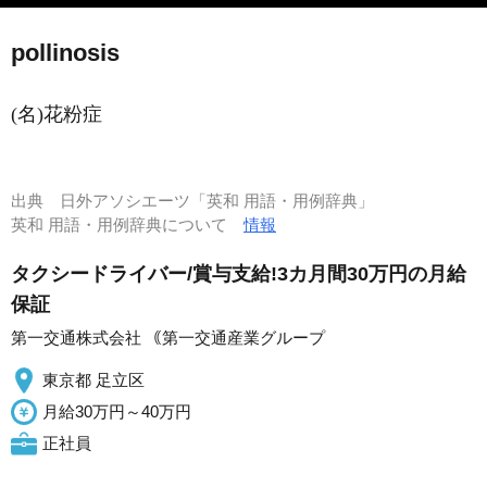
pollinosis
(名)花粉症
出典
日外アソシエーツ「英和 用語・用例辞典」
英和 用語・用例辞典について
情報
タクシードライバー/賞与支給!3カ月間30万円の月給
保証
第一交通株式会社 ｟第一交通産業グループ
東京都 足立区
月給30万円～40万円
正社員